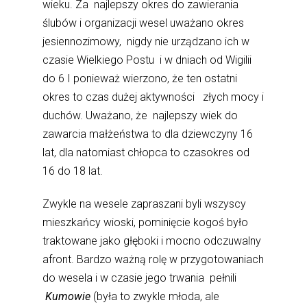
wieku. Za najlepszy okres do zawierania
ślubów i organizacji wesel uważano okres
jesiennozimowy, nigdy nie urządzano ich w
czasie Wielkiego Postu i w dniach od Wigilii
do 6 I ponieważ wierzono, że ten ostatni
okres to czas dużej aktywności złych mocy i
duchów. Uważano, że najlepszy wiek do
zawarcia małżeństwa to dla dziewczyny 16
lat, dla natomiast chłopca to czasokres od
16 do 18 lat.
Zwykle na wesele zapraszani byli wszyscy
mieszkańcy wioski, pominięcie kogoś było
traktowane jako głęboki i mocno odczuwalny
afront. Bardzo ważną rolę w przygotowaniach
do wesela i w czasie jego trwania pełnili
Kumowie
(była to zwykle młoda, ale