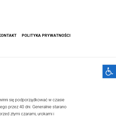
KONTAKT
POLITYKA PRYWATNOŚCI
Otwórz 
powinni się podporządkować w czasie
go przez 40 dni. Generalnie starano
rzed złymi czarami, urokami i