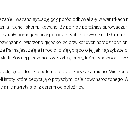
wiązanie uważano sytuację gdy poród odbywał się, w warunkach n
iązania trudne i skomplikowane. By pomóc położnicy sprowadza
 rytuały pomagała przy porodzie. Kobieta zwykle rodziła na z
 rozwiązanie. Wierzono głęboko, że przy każdych narodzinach ob
sza Panna jest zajęta i modlono się gorąco o jej jak najszybsze
a Matki Boskiej pieczono tzw. szybką bułkę, którą spożywano w 
szulę ojca i dopiero potem po raz pierwszy karmiono. Wierzono
li istoty, które decydują o przyszłym losie nowonarodzonego. A
alnie nakryty stół z darami od położnicy.