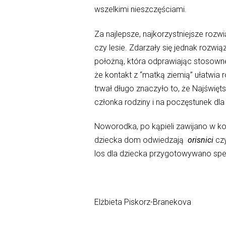
wszelkimi nieszczęściami.
Za najlepsze, najkorzystniejsze roz
czy lesie. Zdarzały się jednak rozw
położną, która odprawiając stosowne
że kontakt z “matką ziemią” ułatwia
trwał długo znaczyło to, że Najświęt
członka rodziny i na poczęstunek dl
Noworodka, po kąpieli zawijano w ko
dziecka dom odwiedzają
orisnici
czy
los dla dziecka przygotowywano specj
Elżbieta Piskorz-Branekova