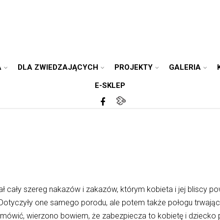
A
DLA ZWIEDZAJĄCYCH
PROJEKTY
GALERIA
E-SKLEP
iał cały szereg nakazów i zakazów, którym kobieta i jej bliscy 
Dotyczyły one samego porodu, ale potem także połogu trwające
 mówić, wierzono bowiem, że zabezpiecza to kobietę i dziecko p