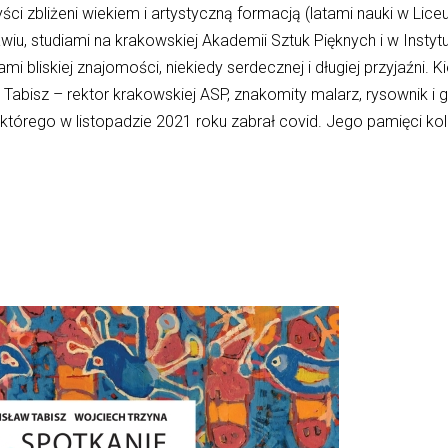
yści zbliżeni wiekiem i artystyczną formacją (latami nauki w Lic
u, studiami na krakowskiej Akademii Sztuk Pięknych i w Instytuc
ami bliskiej znajomości, niekiedy serdecznej i długiej przyjaźni. 
Tabisz – rektor krakowskiej ASP, znakomity malarz, rysownik i g
tórego w listopadzie 2021 roku zabrał covid. Jego pamięci ko