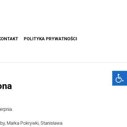
KONTAKT
POLITYKA PRYWATNOŚCI
Otwórz 
ona
erpnia.
oby, Marka Pokrywki, Stanisława