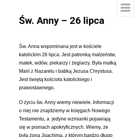
Św. Anny – 26 lipca
Św. Anna wspominana jest w kościele
katolickim 26 lipca. Jest patronką małżeństw,
matek, wdów, piekarzy i żeglarzy. Była matką
Marii z Nazaretu i babką Jezusa Chrystusa.
Jest świętą kościoła katolickiego i
prawosławnego.
O życiu św. Anny wiemy niewiele. Informacji
o niej nie znajdziemy w księgach Nowego
Testamentu, a jedyne wzmianki pojawiają
się w pismach apokryficznych. Wiemy, że
była żoną Joachima, z którym bardzo długo