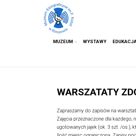
MUZEUM
WYSTAWY
EDUKACJ
WARSZATATY ZDO
Zapraszamy do zapisów na warsztaty
Zajęcia przeznaczone dla każdego, n
ugotowanych jajek (ok. 3 szt. /os.), 
Ilość miejsc ograniczona. Zapisy p