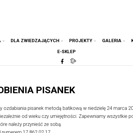
A
DLA ZWIEDZAJĄCYCH
PROJEKTY
GALERIA
E-SKLEP
BIENIA PISANEK
 ozdabiania pisanek metodą batikową w niedzielę 24 marca 202
iezależnie od wieku czy umiejętności. Zapewniamy wszystkie p
które należy przynieść ze sobą.
od numerem 17 862 02 17