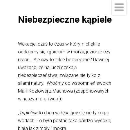
Niebezpieczne kąpiele
Wakacje, czas to czas w którym chętnie
oddajemy się kąpielom w morzu, jeziorze czy
rzece… Ale czy to takie bezpieczne? Dawniej
uważano, że na ludzi czekają
niebezpieczeństwa, związane nie tylko z
siłami natury.
Wróćmy do wspomnień swoich
Marii Kozłowej z Machowa (zdeponowanych
w naszym archiwum):
„Topielica
to duch wałęsający się nie tylko po
wodach. To była postać taka bardzo wysoka,
biała jak z mgły i mokra.