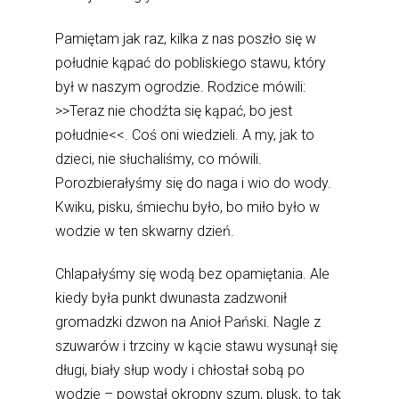
Pamiętam jak raz, kilka z nas poszło się w
południe kąpać do pobliskiego stawu, który
był w naszym ogrodzie. Rodzice mówili:
>>Teraz nie chodźta się kąpać, bo jest
południe<<. Coś oni wiedzieli. A my, jak to
dzieci, nie słuchaliśmy, co mówili.
Porozbierałyśmy się do naga i wio do wody.
Kwiku, pisku, śmiechu było, bo miło było w
wodzie w ten skwarny dzień.
Chlapałyśmy się wodą bez opamiętania. Ale
kiedy była punkt dwunasta zadzwonił
gromadzki dzwon na Anioł Pański. Nagle z
szuwarów i trzciny w kącie stawu wysunął się
długi, biały słup wody i chłostał sobą po
wodzie – powstał okropny szum, plusk, to tak