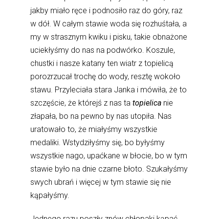
jakby miało ręce i podnosiło raz do góry, raz
w dół. W całym stawie woda się rozhuśtała, a
my w strasznym kwiku i pisku, takie obnażone
uciekłyśmy do nas na podwórko. Koszule,
chustki i nasze katany ten wiatr z topielicą
porozrzucał trochę do wody, resztę wokoło
stawu. Przyleciała stara Janka i mówiła, że to
szczęście, że którejś z nas ta
topielica
nie
złapała, bo na pewno by nas utopiła. Nas
uratowało to, że miałyśmy wszystkie
medaliki. Wstydziłyśmy się, bo byłyśmy
wszystkie nago, upaćkane w błocie, bo w tym
stawie było na dnie czarne błoto. Szukałyśmy
swych ubrań i więcej w tym stawie się nie
kąpałyśmy.
Jednego razu poszły znów chłopaki kąpać