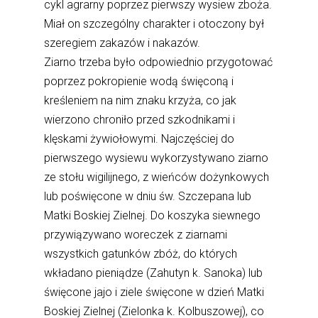
cykl agrarny poprzez pierwszy wysiew zboża.
Miał on szczególny charakter i otoczony był
szeregiem zakazów i nakazów.
Ziarno trzeba było odpowiednio przygotować
poprzez pokropienie wodą święconą i
kreśleniem na nim znaku krzyża, co jak
wierzono chroniło przed szkodnikami i
klęskami żywiołowymi. Najczęściej do
pierwszego wysiewu wykorzystywano ziarno
ze stołu wigilijnego, z wieńców dożynkowych
lub poświęcone w dniu św. Szczepana lub
Matki Boskiej Zielnej. Do koszyka siewnego
przywiązywano woreczek z ziarnami
wszystkich gatunków zbóż, do których
wkładano pieniądze (Zahutyn k. Sanoka) lub
święcone jajo i ziele święcone w dzień Matki
Boskiej Zielnej (Zielonka k. Kolbuszowej), co