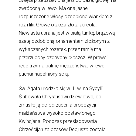
Święta przedstawiona jest do pasa, głowę ma
zwróconą w lewo. Ma ona jasne,
rozpuszczone włosy ozdobione wiankiem z
róż i lilii. Głowę otacza złota aureola.
Niewiasta ubrana jest w białą tunikę, brązową
szatę ozdobioną ornamentem złożonym z
wytłaczanych rozetek, przez ramię ma
przerzucony czerwony płaszcz. W prawej
ręce trzyma palmę męczeństwa, w lewej
puchar napełniony solą.
Św. Agata urodziła się w III w. na Sycylii.
Ślubowała Chrystusowi dziewictwo, co
zmusiło ją do odrzucenia propozycji
małżeństwa wysoko postawionego
Kwincjana. Podczas prześladowania
Chrześcijan za czasów Decjusza została