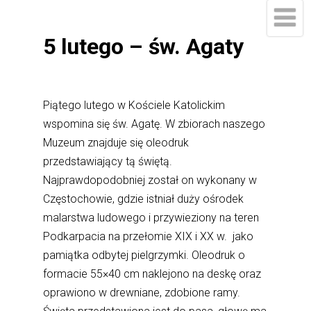
5 lutego – św. Agaty
Piątego lutego w Kościele Katolickim
wspomina się św. Agatę. W zbiorach naszego
Muzeum znajduje się oleodruk
przedstawiający tą świętą.
Najprawdopodobniej został on wykonany w
Częstochowie, gdzie istniał duży ośrodek
malarstwa ludowego i przywieziony na teren
Podkarpacia na przełomie XIX i XX w. jako
pamiątka odbytej pielgrzymki. Oleodruk o
formacie 55×40 cm naklejono na deskę oraz
oprawiono w drewniane, zdobione ramy.