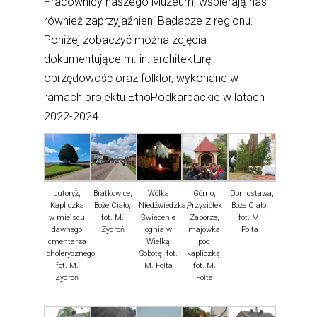
Pracownicy naszego Muzeum, wspierają nas
również zaprzyjaźnieni Badacze z regionu.
Poniżej zobaczyć można zdjęcia
dokumentujące m. in. architekturę,
obrzędowość oraz folklor, wykonane w
ramach projektu EtnoPodkarpackie w latach
2022-2024.
Lutoryż,
Bratkowice,
Wólka
Górno,
Domostawa,
Kapliczka
Boże Ciało,
Niedźwiedzka,
Przysiółek
Boże Ciało,
w miejscu
fot. M.
Święcenie
Zaborze,
fot. M.
dawnego
Zydroń
ognia w
majówka
Fołta
cmentarza
Wielką
pod
cholerycznego,
Sobotę, fot.
kapliczką,
fot. M.
M. Fołta
fot. M.
Zydroń
Fołta