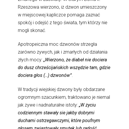
Rzeszowa wierzono, iż dzwon umieszczony
w miejscowej kapliczce pomaga zaznać
spokój i odejść z tego świata, tym którzy nie
mogli skonać.
Apotropeiczna moc dzwonów strzegła
zarówno żywych, jak i zmarłych od działania
złych mocy:
„Wierzono, że diabeł nie dociera
do dusz chrześcijańskich wszędzie tam, gdzie
dociera głos (…) dzwonów”
.
W tradycji wiejskiej dzwony były obdarzane
ogromnym szacunkiem, traktowano je niemal
jak żywe i nadnaturalne istoty:
„W życiu
codziennym stawały sie jakby dobrymi
duchami ostrzegawczymi, które poufnym
głosem zwiastowały smutek lub radość,