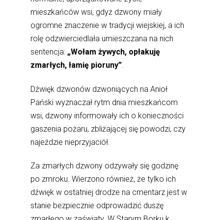
mieszkańców wsi, gdyż dzwony miały
ogromne znaczenie w tradycji wiejskiej, a ich
rolę odzwierciedlała umieszczana na nich
sentencja:
„Wołam żywych, opłakuję
zmarłych, łamię pioruny”
.
Dźwięk dzwonów dzwoniących na Anioł
Pański wyznaczał rytm dnia mieszkańcom
wsi, dzwony informowały ich o konieczności
gaszenia pożaru, zbliżającej się powodzi, czy
najeździe nieprzyjaciół.
Za zmarłych dzwony odzywały się godzinę
po zmroku. Wierzono również, że tylko ich
dźwięk w ostatniej drodze na cmentarz jest w
stanie bezpiecznie odprowadzić duszę
zmarłego w zaświaty. W Starym Borku k.