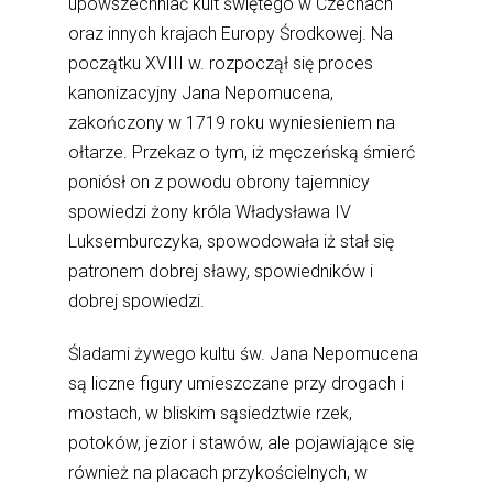
upowszechniać kult świętego w Czechach
oraz innych krajach Europy Środkowej. Na
początku XVIII w. rozpoczął się proces
kanonizacyjny Jana Nepomucena,
zakończony w 1719 roku wyniesieniem na
ołtarze. Przekaz o tym, iż męczeńską śmierć
poniósł on z powodu obrony tajemnicy
spowiedzi żony króla Władysława IV
Luksemburczyka, spowodowała iż stał się
patronem dobrej sławy, spowiedników i
dobrej spowiedzi.
Śladami żywego kultu św. Jana Nepomucena
są liczne figury umieszczane przy drogach i
mostach, w bliskim sąsiedztwie rzek,
potoków, jezior i stawów, ale pojawiające się
również na placach przykościelnych, w