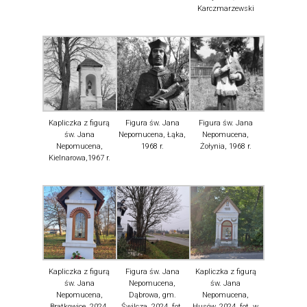
Karczmarzewski
Kapliczka z figurą
Figura św. Jana
Figura św. Jana
św. Jana
Nepomucena, Łąka,
Nepomucena,
Nepomucena,
1968 r.
Żołynia, 1968 r.
Kielnarowa,1967 r.
Kapliczka z figurą
Figura św. Jana
Kapliczka z figurą
św. Jana
Nepomucena,
św. Jana
Nepomucena,
Dąbrowa, gm.
Nepomucena,
Bratkowice, 2024,
Świlcza, 2024, fot.
Husów, 2024, fot. w