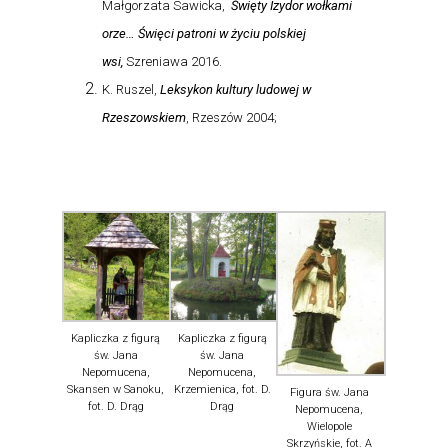
Małgorzata Sawicka,
Święty Izydor wołkami
orze… Święci patroni w życiu polskiej
wsi,
Szreniawa 2016.
K. Ruszel,
Leksykon kultury ludowej w
Rzeszowskiem
, Rzeszów 2004;
Kapliczka z figurą
Kapliczka z figurą
św. Jana
św. Jana
Nepomucena,
Nepomucena,
Skansen w Sanoku,
Krzemienica, fot. D.
Figura św. Jana
fot. D. Drąg
Drąg
Nepomucena,
Wielopole
Skrzyńskie, fot. A