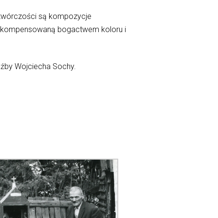
o twórczości są kompozycje
, rekompensowaną bogactwem koloru i
eźby Wojciecha Sochy.