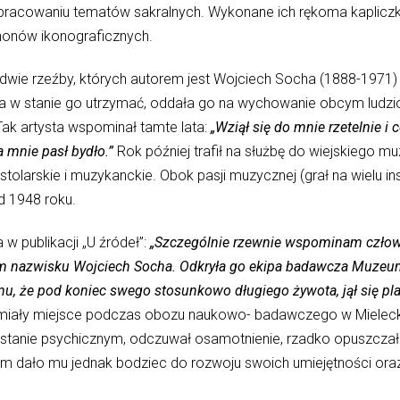
racowaniu tematów sakralnych. Wykonane ich rękoma kapliczki i
nonów ikonograficznych.
 dwie rzeźby, których autorem jest Wojciech Socha (1888-1971) 
ła w stanie go utrzymać, oddała go na wychowanie obcym ludziom
Tak artysta wspominał tamte lata:
„Wziął się do mnie rzetelnie i
a mnie pasł bydło.”
Rok później trafił na służbę do wiejskiego m
tolarskie i muzykanckie. Obok pasji muzycznej (grał na wielu in
d 1948 roku.
 w publikacji „U źródeł”:
„Szczególnie rzewnie wspominam człow
m nazwisku Wojciech Socha. Odkryła go ekipa badawcza Muzeu
emu, że pod koniec swego stosunkowo długiego żywota, jął się pl
miały miejsce podczas obozu naukowo- badawczego w Mieleck
stanie psychicznym, odczuwał osamotnienie, rzadko opuszczał 
 dało mu jednak bodziec do rozwoju swoich umiejętności oraz