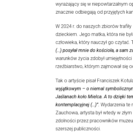
wyrażający się w niepowtarzalnym op
znacznie odbiegają od przyjętych ka
W 2024 r. do naszych zbiorów trafiły
dzieckiem. Jego matka, która nie by
człowieka, który nauczył go czytać. 
(…) posyłał mnie do kościoła, a sam z
warunków życia zdobył umiejętności s
rzeźbiarstwo, którym zajmował się o
Tak o artyście pisał Franciszek Kotula
wyjątkowym – o niemal symboliczny
Jaślanach koło Mielca. A to dzięki t
kontemplacyjnej (…)”.
Wydarzenia te 
Zauchowa, artysta był wtedy w złym 
zdolności przez pracowników muzeum
szerszej publiczności.