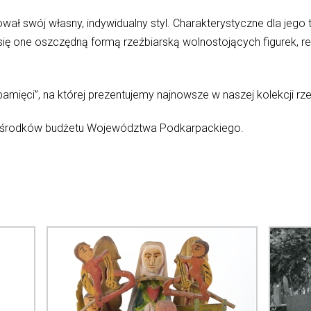
ał swój własny, indywidualny styl. Charakterystyczne dla jeg
 się one oszczędną formą rzeźbiarską wolnostojących figurek
ięci”, na której prezentujemy najnowsze w naszej kolekcji rz
 środków budżetu Województwa Podkarpackiego.