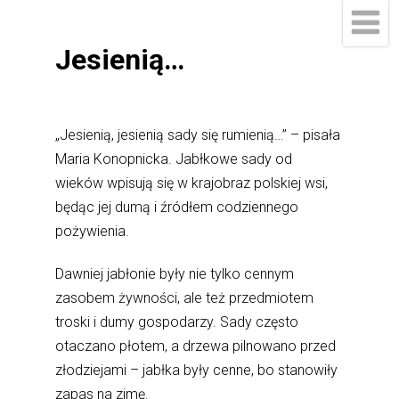
Jesienią…
„Jesienią, jesienią sady się rumienią…” – pisała
Maria Konopnicka. Jabłkowe sady od
wieków wpisują się w krajobraz polskiej wsi,
będąc jej dumą i źródłem codziennego
pożywienia.
Dawniej jabłonie były nie tylko cennym
zasobem żywności, ale też przedmiotem
troski i dumy gospodarzy. Sady często
otaczano płotem, a drzewa pilnowano przed
złodziejami – jabłka były cenne, bo stanowiły
zapas na zimę.