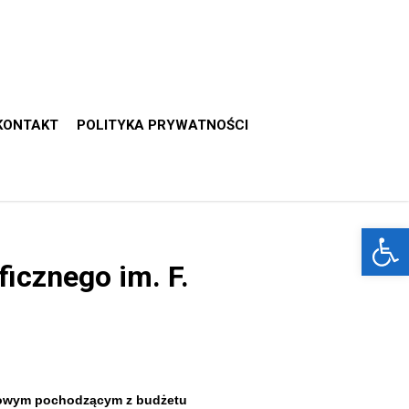
KONTAKT
POLITYKA PRYWATNOŚCI
Otwórz 
icznego im. F.
nsowym pochodzącym z budżetu