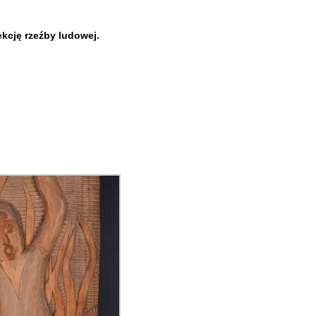
kcję rzeźby ludowej.