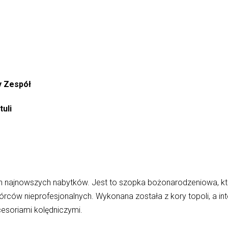
y Zespół
uli
ch najnowszych nabytków. Jest to szopka bożonarodzeniowa, kt
twórców nieprofesjonalnych. Wykonana została z kory topoli, a i
cesoriami kolędniczymi.