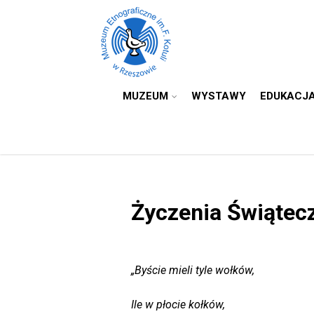
MUZEUM
WYSTAWY
EDUKACJ
Życzenia Świątec
„Byście mieli tyle wołków,
Ile w płocie kołków,