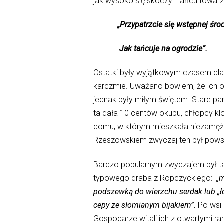
jak wysoko się skoczy. Tańcu towarz
„Przypatrzcie się wstępnej śro
Jak tańcuje na ogrodzie”.
Ostatki były wyjątkowym czasem dla
karczmie. Uważano bowiem, że ich ob
jednak były miłym świętem. Stare pan
ta dała 10 centów okupu, chłopcy klo
domu, w którym mieszkała niezamężn
Rzeszowskiem zwyczaj ten był pows
Bardzo popularnym zwyczajem był ta
typowego draba z Ropczyckiego:
„m
podszewką do wierzchu serdak lub „ło
cepy ze słomianym bijakiem”.
Po wsi 
Gospodarze witali ich z otwartymi r