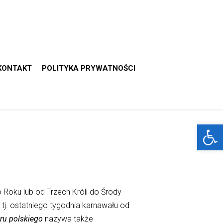
KONTAKT
POLITYKA PRYWATNOŚCI
Otwórz 
Roku lub od Trzech Króli do Środy
j. ostatniego tygodnia karnawału od
oru polskiego
nazywa także