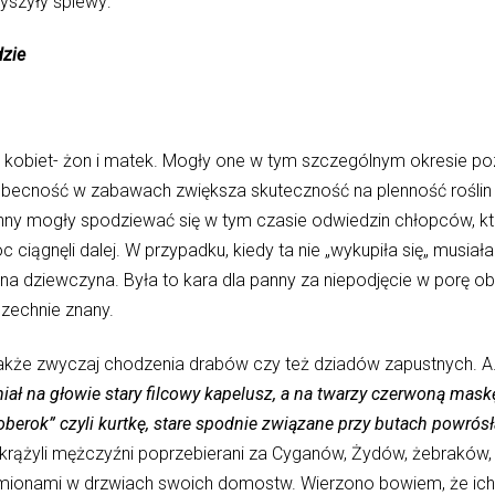
yszyły śpiewy:
dzie
 kobiet- żon i matek. Mogły one w tym szczególnym okresie po
ecność w zabawach zwiększa skuteczność na plenność roślin i 
ny mogły spodziewać się w tym czasie odwiedzin chłopców, któr
c ciągnęli dalej. W przypadku, kiedy ta nie „wykupiła się„ musi
a dziewczyna. Była to kara dla panny za niepodjęcie w porę o
zechnie znany.
kże zwyczaj chodzenia drabów czy też dziadów zapustnych. A.
iał na głowie stary filcowy kapelusz, a na twarzy czerwoną mas
berok” czyli
kurtkę, stare spodnie związane przy butach powrósł
krążyli mężczyźni poprzebierani za Cyganów, Żydów, żebraków
amionami w drzwiach swoich domostw. Wierzono bowiem, że ich 