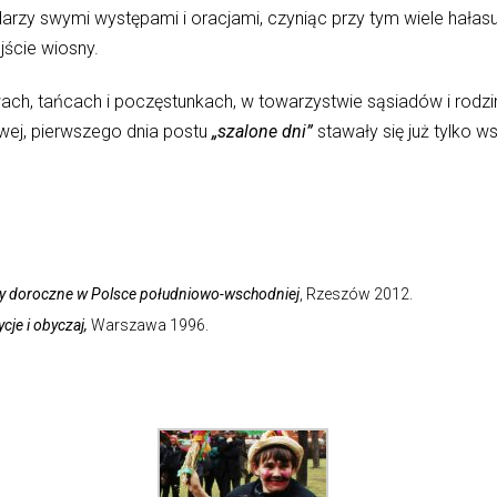
arzy swymi występami i oracjami, czyniąc przy tym wiele hałasu
jście wiosny.
ch, tańcach i poczęstunkach, w towarzystwie sąsiadów i rodzin
wej, pierwszego dnia postu
„szalone dni”
stawały się już tylko 
y doroczne w Polsce południowo-wschodniej
, Rzeszów 2012.
ycje i obyczaj,
Warszawa 1996.