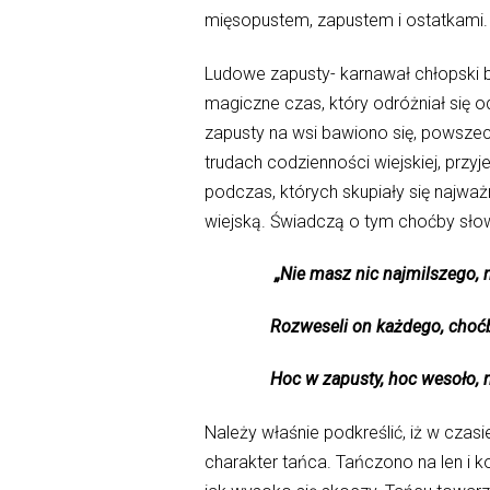
mięsopustem, zapustem i ostatkami.
Ludowe zapusty- karnawał chłopski b
magiczne czas, który odróżniał się o
zapusty na wsi bawiono się, powsze
trudach codzienności wiejskiej, przy
podczas, których skupiały się najważ
wiejską. Świadczą o tym choćby słow
„Nie masz nic najmilszego, na
Rozweseli on każdego, choćby b
Hoc w zapusty, hoc wesoło, nuże
Należy właśnie podkreślić, iż w cza
charakter tańca. Tańczono na len i ko