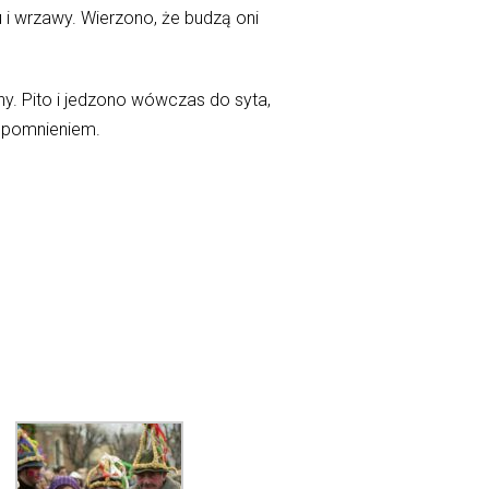
 i wrzawy. Wierzono, że budzą oni
y. Pito i jedzono wówczas do syta,
wspomnieniem.