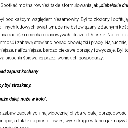
 Spotkać można również takie sformułowania jak
„diabelskie dni
ył pod każdym względem niesamowity. Był to złożony i obfitują
d innych ludowych świąt tym, że nie był związany z żadnymi kośc
chna radość i uciecha opanowywała dusze chłopskie. Na ten c
jemność i zabawę stawiano ponad obowiązki i pracę. Najhuczniej
niejsze, najliczniejsze, bardzo ciekawe obrzędy i zwyczaje. Był
a piosenki śpiewanej przez iwonickich gospodarzy:
d zapust kochany
ył stroskany.
 dalej, nuże w koło”.
sie zabaw zapustnych, najwidoczniej chyba w całej obrzędowości
nopie, a także na proso i owies, wyskakując w tańcu jak najwyże