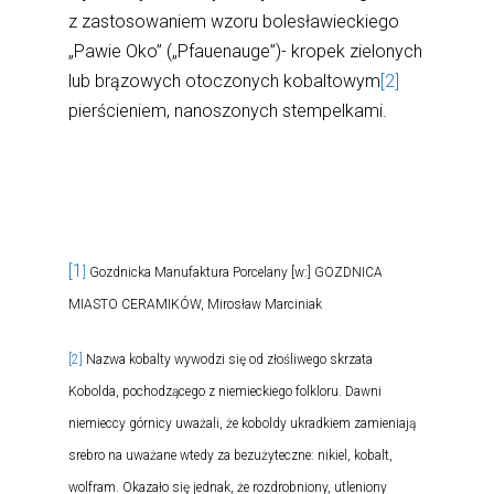
z zastosowaniem wzoru bolesławieckiego
„Pawie Oko” („Pfauenauge”)- kropek zielonych
lub brązowych otoczonych kobaltowym
[2]
pierścieniem, nanoszonych stempelkami.
[1
]
Gozdnicka Manufaktura Porcelany [w:] GOZDNICA
MIASTO CERAMIKÓW, Mirosław Marciniak
[2]
Nazwa kobalty wywodzi się od złośliwego skrzata
Kobolda, pochodzącego z niemieckiego folkloru. Dawni
niemieccy górnicy uważali, że koboldy ukradkiem zamieniają
srebro na uważane wtedy za bezużyteczne: nikiel, kobalt,
wolfram. Okazało się jednak, że rozdrobniony, utleniony