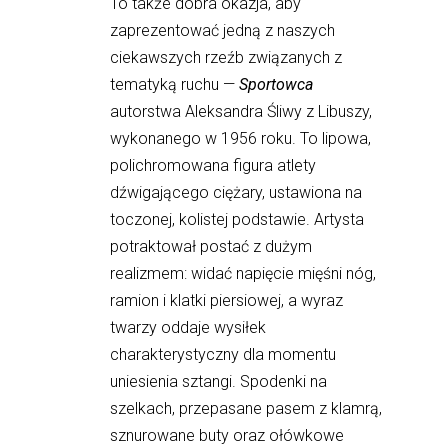
To także dobra okazja, aby 
zaprezentować jedną z naszych 
ciekawszych rzeźb związanych z 
tematyką ruchu — 
Sportowca
autorstwa Aleksandra Śliwy z Libuszy, 
wykonanego w 1956 roku. To lipowa, 
polichromowana figura atlety 
dźwigającego ciężary, ustawiona na 
toczonej, kolistej podstawie. Artysta 
potraktował postać z dużym 
realizmem: widać napięcie mięśni nóg, 
ramion i klatki piersiowej, a wyraz 
twarzy oddaje wysiłek 
charakterystyczny dla momentu 
uniesienia sztangi. Spodenki na 
szelkach, przepasane pasem z klamrą, 
sznurowane buty oraz ołówkowe 