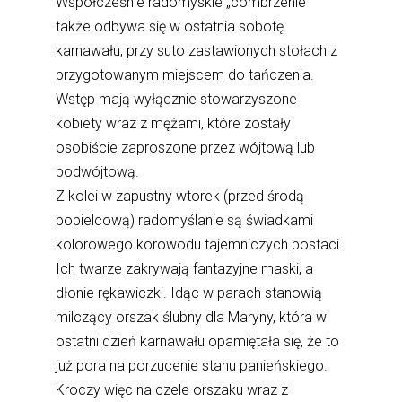
Współcześnie radomyskie „combrzenie”
także odbywa się w ostatnia sobotę
karnawału, przy suto zastawionych stołach z
przygotowanym miejscem do tańczenia.
Wstęp mają wyłącznie stowarzyszone
kobiety wraz z mężami, które zostały
osobiście zaproszone przez wójtową lub
podwójtową.
Z kolei w zapustny wtorek (przed środą
popielcową) radomyślanie są świadkami
kolorowego korowodu tajemniczych postaci.
Ich twarze zakrywają fantazyjne maski, a
dłonie rękawiczki. Idąc w parach stanowią
milczący orszak ślubny dla Maryny, która w
ostatni dzień karnawału opamiętała się, że to
już pora na porzucenie stanu panieńskiego.
Kroczy więc na czele orszaku wraz z