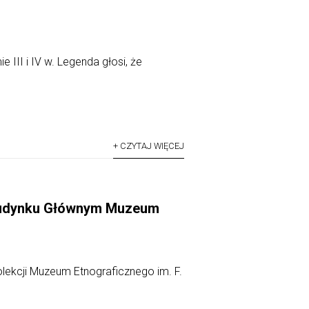
e III i IV w. Legenda głosi, że
+ CZYTAJ WIĘCEJ
 Budynku Głównym Muzeum
lekcji Muzeum Etnograficznego im. F.