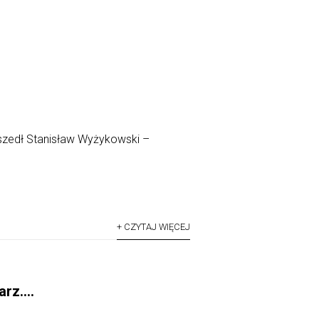
dszedł Stanisław Wyżykowski –
+ CZYTAJ WIĘCEJ
larz….