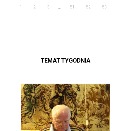
....
1
2
3
51
52
53
TEMAT TYGODNIA