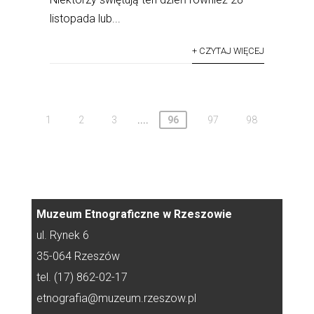
listopada lub...
+ CZYTAJ WIĘCEJ
....
1
2
3
96
97
98
Muzeum Etnograficzne w Rzeszowie
ul. Rynek 6
35-064 Rzeszów
tel. (17) 862-02-17
etnografia@muzeum.rzeszow.pl