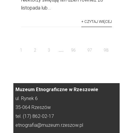
listopada lub...
+ CZYTAJ WIĘCEJ
....
1
2
3
96
97
98
Muzeum Etnograficzne w Rzeszowie
ul. Rynek 6
35-064 Rzeszów
tel. (17) 862-02-17
etnografia@muzeum.rzeszow.pl