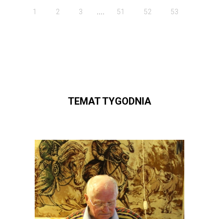
....
1
2
3
51
52
53
TEMAT TYGODNIA