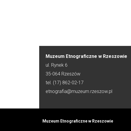
Muzeum Etnograficzne w Rzeszowie
ul. Rynek 6
35-064 Rzeszów
tel. (17) 862-02-17
etnografia@muzeum.rzeszow.pl
Muzeum Etnograficzne w Rzeszowie