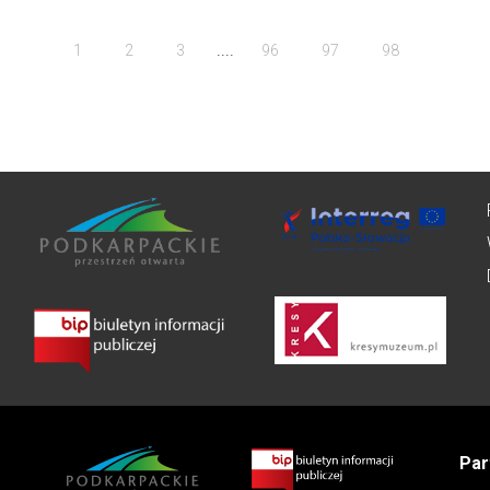
....
1
2
3
96
97
98
Par