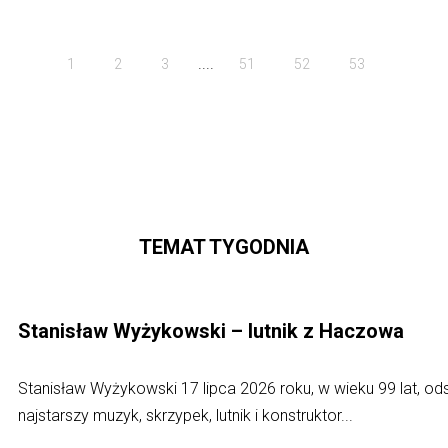
....
1
2
3
51
52
53
TEMAT TYGODNIA
Stanisław Wyżykowski – lutnik z Haczowa
Stanisław Wyżykowski 17 lipca 2026 roku, w wieku 99 lat, o
najstarszy muzyk, skrzypek, lutnik i konstruktor...