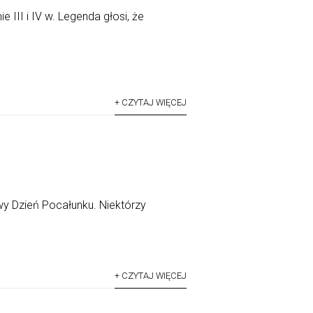
e III i IV w. Legenda głosi, że
+ CZYTAJ WIĘCEJ
wy Dzień Pocałunku. Niektórzy
+ CZYTAJ WIĘCEJ