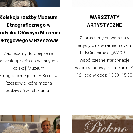
Kolekcja rzeźby Muzeum
WARSZTATY
Etnograficznego w
ARTYSTYCZNE
udynku Głównym Muzeum
Zapraszamy na warsztaty
Okręgowego w Rzeszowie
artystyczne w ramach cyklu
ETNOinspiracje: „WZÓR –
Zachęcamy do obejrzenia
współczesne interpretacje
prezentacji rzeźb drewnianych z
wzorów ludowych na tkaninie”
kolekcji Muzeum
12 lipca w godz. 13:00–15:00
Etnograficznego im. F. Kotuli w
Rzeszowie, którą można
podziwiać w refektarzu...