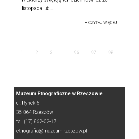
listopada lub...
+ CZYTAJ WIĘCEJ
....
1
2
3
96
97
98
Muzeum Etnograficzne w Rzeszowie
ul. Rynek 6
35-064 Rzeszów
tel. (17) 862-02-17
etnografia@muzeum.rzeszow.pl