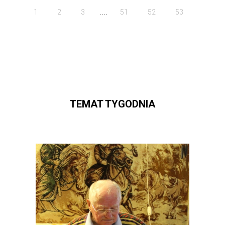
....
1
2
3
51
52
53
TEMAT TYGODNIA