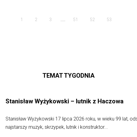
....
1
2
3
51
52
53
TEMAT TYGODNIA
Stanisław Wyżykowski – lutnik z Haczowa
Stanisław Wyżykowski 17 lipca 2026 roku, w wieku 99 lat, o
najstarszy muzyk, skrzypek, lutnik i konstruktor...