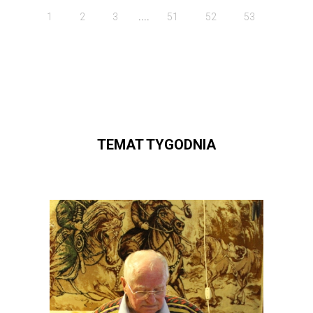
....
1
2
3
51
52
53
TEMAT TYGODNIA