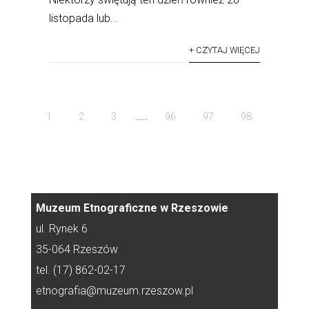
listopada lub...
+ CZYTAJ WIĘCEJ
....
1
2
3
96
97
98
Muzeum Etnograficzne w Rzeszowie
ul. Rynek 6
35-064 Rzeszów
tel. (17) 862-02-17
etnografia@muzeum.rzeszow.pl