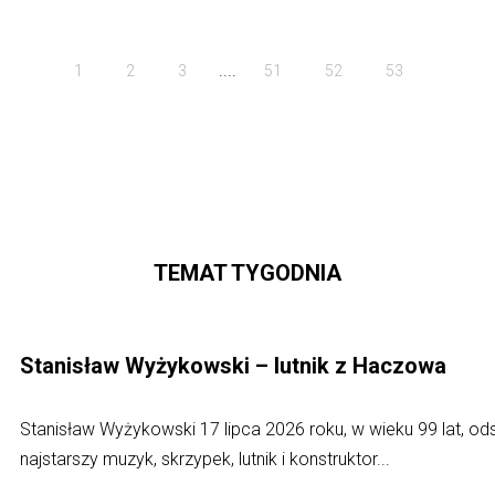
....
1
2
3
51
52
53
TEMAT TYGODNIA
Stanisław Wyżykowski – lutnik z Haczowa
Stanisław Wyżykowski 17 lipca 2026 roku, w wieku 99 lat, o
najstarszy muzyk, skrzypek, lutnik i konstruktor...