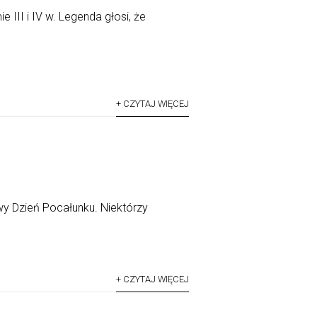
e III i IV w. Legenda głosi, że
+ CZYTAJ WIĘCEJ
wy Dzień Pocałunku. Niektórzy
+ CZYTAJ WIĘCEJ