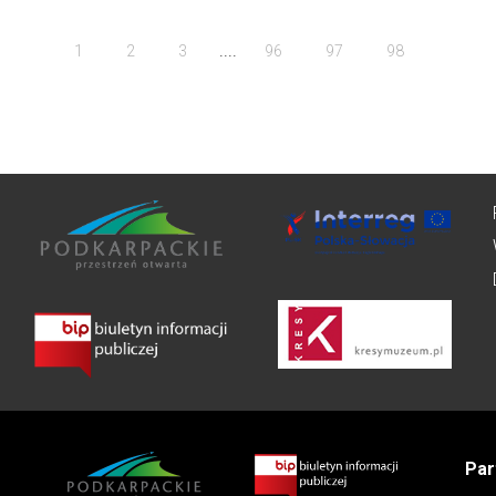
....
1
2
3
96
97
98
Par