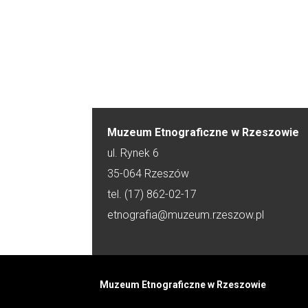
Muzeum Etnograficzne w Rzeszowie
ul. Rynek 6
35-064 Rzeszów
tel. (17) 862-02-17
etnografia@muzeum.rzeszow.pl
Muzeum Etnograficzne w Rzeszowie