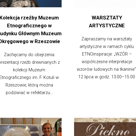
Kolekcja rzeźby Muzeum
WARSZTATY
Etnograficznego w
ARTYSTYCZNE
udynku Głównym Muzeum
Zapraszamy na warsztaty
Okręgowego w Rzeszowie
artystyczne w ramach cyklu
ETNOinspiracje: „WZÓR –
Zachęcamy do obejrzenia
współczesne interpretacje
prezentacji rzeźb drewnianych z
wzorów ludowych na tkaninie”
kolekcji Muzeum
12 lipca w godz. 13:00–15:00
Etnograficznego im. F. Kotuli w
Rzeszowie, którą można
podziwiać w refektarzu...