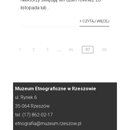
listopada lub...
+ CZYTAJ WIĘCEJ
....
1
2
3
96
97
98
Muzeum Etnograficzne w Rzeszowie
ul. Rynek 6
35-064 Rzeszów
tel. (17) 862-02-17
etnografia@muzeum.rzeszow.pl