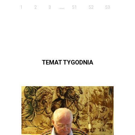
....
1
2
3
51
52
53
TEMAT TYGODNIA