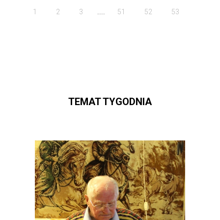
....
1
2
3
51
52
53
TEMAT TYGODNIA