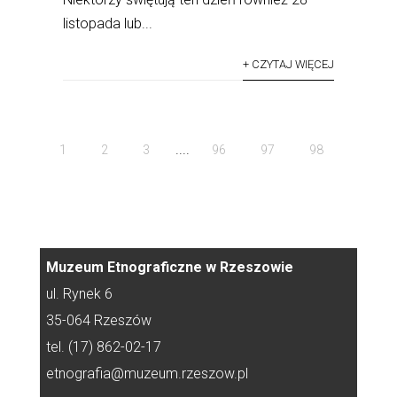
listopada lub...
+ CZYTAJ WIĘCEJ
....
1
2
3
96
97
98
Muzeum Etnograficzne w Rzeszowie
ul. Rynek 6
35-064 Rzeszów
tel. (17) 862-02-17
etnografia@muzeum.rzeszow.pl