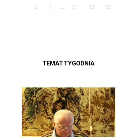
....
1
2
3
51
52
53
TEMAT TYGODNIA