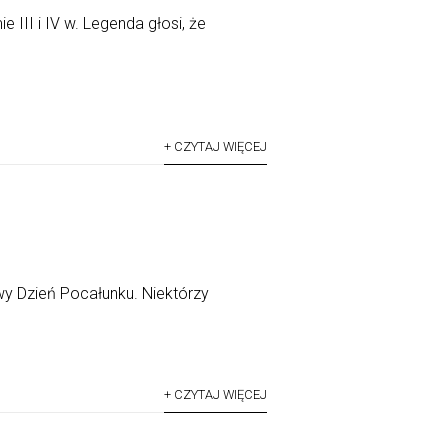
e III i IV w. Legenda głosi, że
+ CZYTAJ WIĘCEJ
wy Dzień Pocałunku. Niektórzy
+ CZYTAJ WIĘCEJ