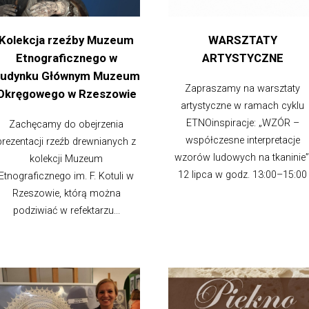
Kolekcja rzeźby Muzeum
WARSZTATY
Etnograficznego w
ARTYSTYCZNE
udynku Głównym Muzeum
Zapraszamy na warsztaty
Okręgowego w Rzeszowie
artystyczne w ramach cyklu
ETNOinspiracje: „WZÓR –
Zachęcamy do obejrzenia
współczesne interpretacje
prezentacji rzeźb drewnianych z
wzorów ludowych na tkaninie”
kolekcji Muzeum
12 lipca w godz. 13:00–15:00
Etnograficznego im. F. Kotuli w
Rzeszowie, którą można
podziwiać w refektarzu...