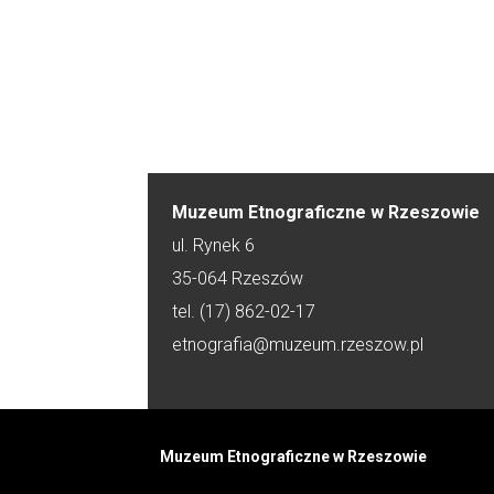
Muzeum Etnograficzne w Rzeszowie
ul. Rynek 6
35-064 Rzeszów
tel. (17) 862-02-17
etnografia@muzeum.rzeszow.pl
Muzeum Etnograficzne w Rzeszowie