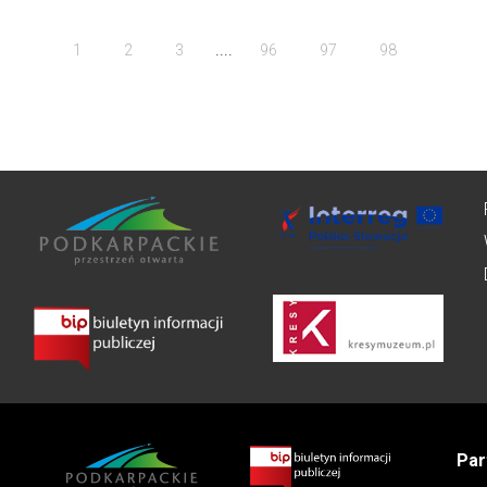
....
1
2
3
96
97
98
Par