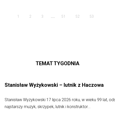
....
1
2
3
51
52
53
TEMAT TYGODNIA
Stanisław Wyżykowski – lutnik z Haczowa
Stanisław Wyżykowski 17 lipca 2026 roku, w wieku 99 lat, o
najstarszy muzyk, skrzypek, lutnik i konstruktor...