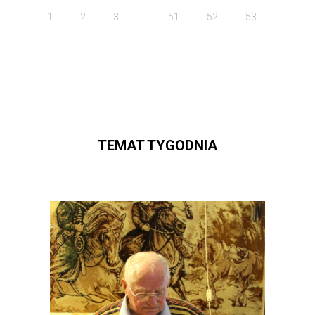
....
1
2
3
51
52
53
TEMAT TYGODNIA