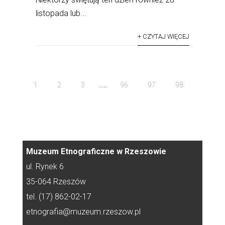
listopada lub...
+ CZYTAJ WIĘCEJ
....
1
2
3
96
97
98
Muzeum Etnograficzne w Rzeszowie
ul. Rynek 6
35-064 Rzeszów
tel. (17) 862-02-17
etnografia@muzeum.rzeszow.pl