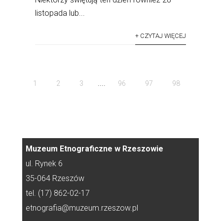
listopada lub...
+ CZYTAJ WIĘCEJ
....
1
2
3
96
97
98
Muzeum Etnograficzne w Rzeszowie
ul. Rynek 6
35-064 Rzeszów
tel. (17) 862-02-17
etnografia@muzeum.rzeszow.pl