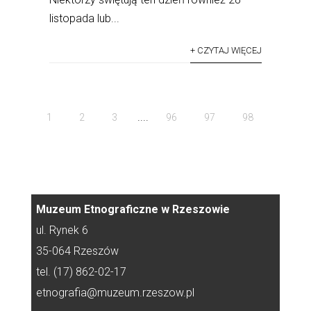
listopada lub...
+ CZYTAJ WIĘCEJ
....
1
2
3
96
97
98
Muzeum Etnograficzne w Rzeszowie
ul. Rynek 6
35-064 Rzeszów
tel. (17) 862-02-17
etnografia@muzeum.rzeszow.pl