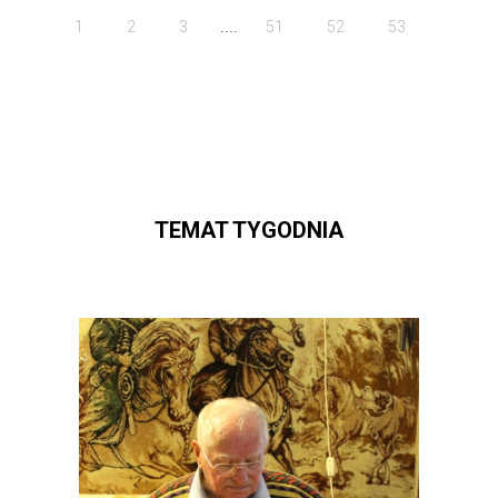
....
1
2
3
51
52
53
TEMAT TYGODNIA