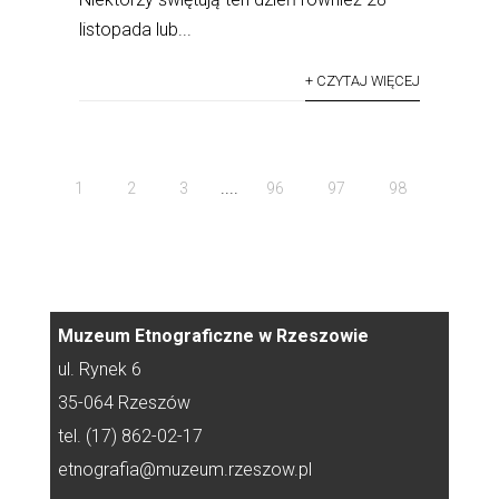
listopada lub...
+ CZYTAJ WIĘCEJ
....
1
2
3
96
97
98
Muzeum Etnograficzne w Rzeszowie
ul. Rynek 6
35-064 Rzeszów
tel. (17) 862-02-17
etnografia@muzeum.rzeszow.pl