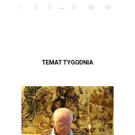
....
1
2
3
51
52
53
TEMAT TYGODNIA