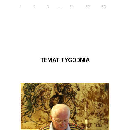
....
1
2
3
51
52
53
TEMAT TYGODNIA