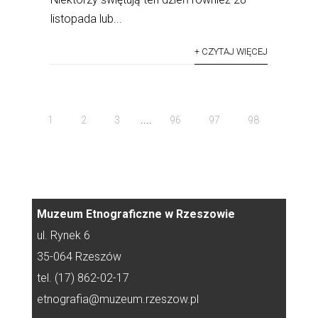
listopada lub...
+ CZYTAJ WIĘCEJ
....
1
2
3
96
97
98
Muzeum Etnograficzne w Rzeszowie
ul. Rynek 6
35-064 Rzeszów
tel. (17) 862-02-17
etnografia@muzeum.rzeszow.pl