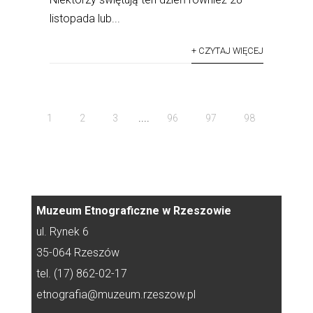
listopada lub...
+ CZYTAJ WIĘCEJ
....
1
2
3
96
97
98
Muzeum Etnograficzne w Rzeszowie
ul. Rynek 6
35-064 Rzeszów
tel. (17) 862-02-17
etnografia@muzeum.rzeszow.pl