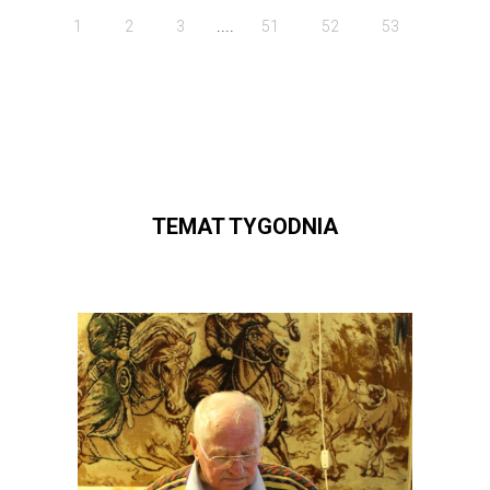
....
1
2
3
51
52
53
TEMAT TYGODNIA