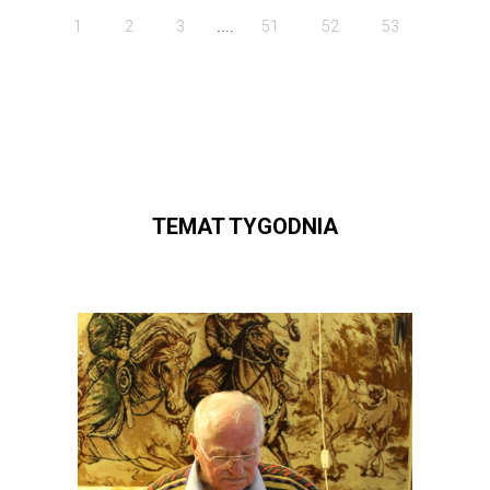
....
1
2
3
51
52
53
TEMAT TYGODNIA