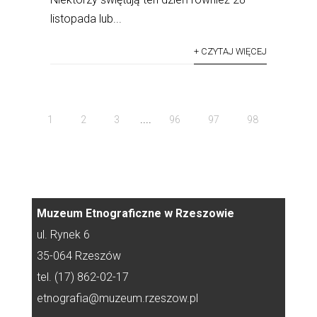
listopada lub...
+ CZYTAJ WIĘCEJ
....
1
2
3
96
97
98
Muzeum Etnograficzne w Rzeszowie
ul. Rynek 6
35-064 Rzeszów
tel. (17) 862-02-17
etnografia@muzeum.rzeszow.pl