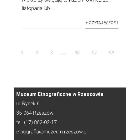
listopada lub...
+ CZYTAJ WIĘCEJ
....
1
2
3
96
97
98
Muzeum Etnograficzne w Rzeszowie
ul. Rynek 6
35-064 Rzeszów
tel. (17) 862-02-17
etnografia@muzeum.rzeszow.pl