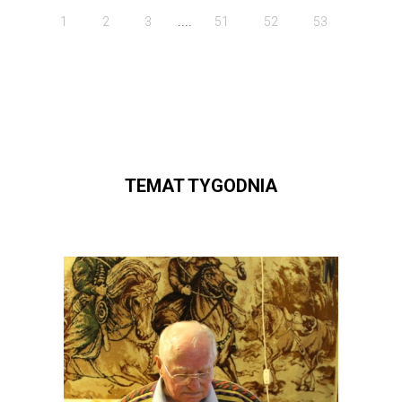
....
1
2
3
51
52
53
TEMAT TYGODNIA