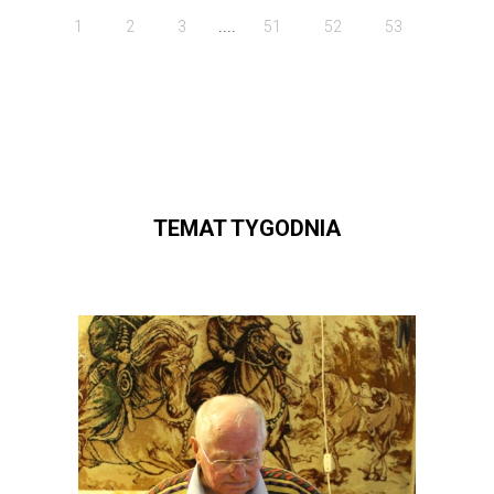
....
1
2
3
51
52
53
TEMAT TYGODNIA