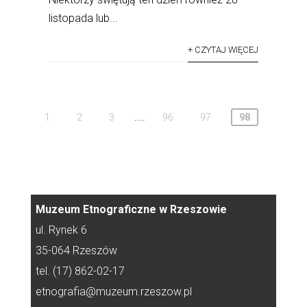
listopada lub...
+ CZYTAJ WIĘCEJ
....
1
2
3
96
97
98
Muzeum Etnograficzne w Rzeszowie
ul. Rynek 6
35-064 Rzeszów
tel. (17) 862-02-17
etnografia@muzeum.rzeszow.pl